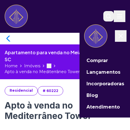
Apartamento para venda no Meia Praia de Itapema -
SC
Comprar
Home
Imóveis
Toggle menu
More
Apto à venda no Mediterrâneo Tower...
Lançamentos
Incorporadoras
Residencial
#
60222
Blog
Apto à venda no
Atendimento
Mediterrâneo Tower