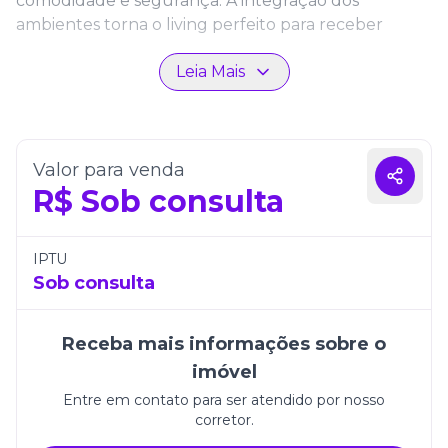
comodidade e segurança. A integração dos
ambientes torna o living perfeito para receber
amigos e familiares.
Leia Mais
Além disso, o Mediterrâneo Tower possui
acabamento de qualidade e atenção aos detalhes,
oferecendo uma experiência residencial completa.
Cada espaço foi planejado para unir funcionalidade
Valor para venda
e estilo, tornando este apartamento uma excelente
R$
Sob consulta
oportunidade em Itapema.
IPTU
Sob consulta
Receba mais informações sobre o
imóvel
Entre em contato para ser atendido por nosso
corretor.