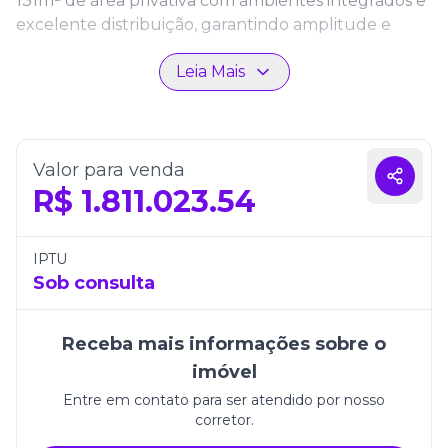
131m² de área privativa com ambientes integrados e
excelente distribuição, garantindo amplitude e
praticidade no dia a dia. Além disso, possui 2 vagas
Leia Mais
de garagem que trazem mais segurança e
comodidade.
Com 177m² de área total, este apartamento se
destaca pela sensação de espaço e pelo alto padrão
Valor para venda
em cada detalhe. Uma oportunidade perfeita para
R$
1.811.023.54
quem busca morar em um endereço valorizado,
com conforto e a sofisticação que Itapema oferece
aos seus moradores.
IPTU
Sob consulta
Receba mais informações sobre o
imóvel
Entre em contato para ser atendido por nosso
corretor.