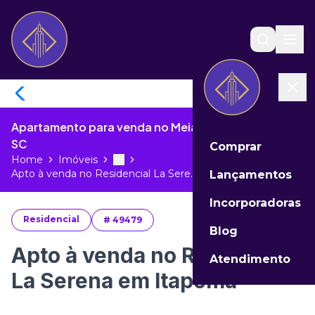
Apartamento para venda no Meia Praia de Itapema -
SC
Comprar
Home
Imóveis
Toggle menu
More
Apto à venda no Residencial La Sere...
Lançamentos
Incorporadoras
Residencial
#
49479
Blog
Apto à venda no Residencial
Atendimento
La Serena em Itapema