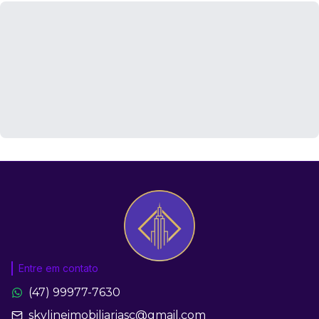
Entre em contato
(47) 99977-7630
skylineimobiliariasc@gmail.com