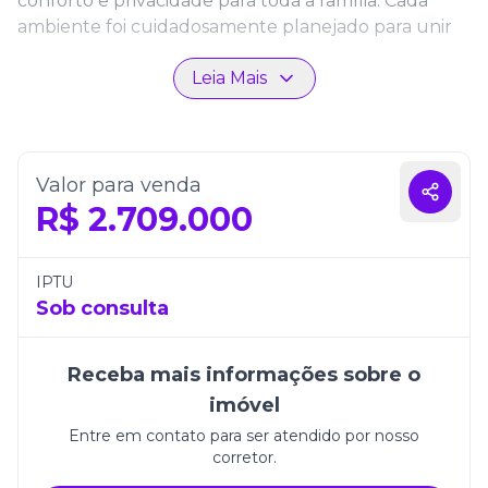
conforto e privacidade para toda a família. Cada
ambiente foi cuidadosamente planejado para unir
design contemporâneo e praticidade, criando um
Leia Mais
lar acolhedor e sofisticado, ideal para quem busca
qualidade de vida.
Com três vagas de garagem e uma localização
privilegiada, o Residencial Volo Lumini é o endereço
Valor para venda
perfeito para viver com exclusividade e
R$
2.709.000
tranquilidade. Um espaço que reflete bom gosto,
modernidade e o prazer de morar bem em Itapema.
IPTU
Sob consulta
Receba mais informações sobre o
imóvel
Entre em contato para ser atendido por nosso
corretor.