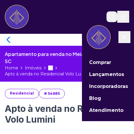
Apartamento para venda no Meia Praia de Itapema -
SC
Comprar
Home
Imóveis
Toggle menu
More
Apto à venda no Residencial Volo Lu...
Lançamentos
Incorporadoras
Residencial
#
54685
Blog
Apto à venda no Residencial
Atendimento
Volo Lumini