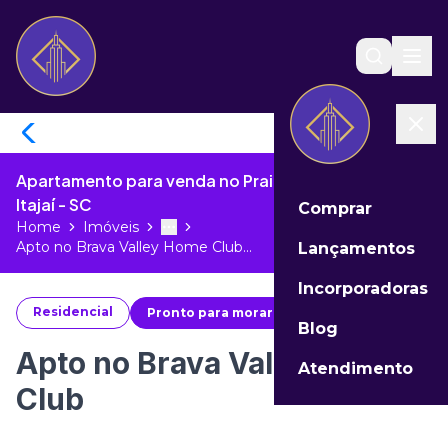
Apartamento para venda no Praia Brava de Itajaí de
Itajaí - SC
Comprar
Home
Imóveis
Toggle menu
More
Apto no Brava Valley Home Club...
Lançamentos
Incorporadoras
Residencial
Pronto para morar
#
49988
Blog
Apto no Brava Valley Home
Atendimento
Club