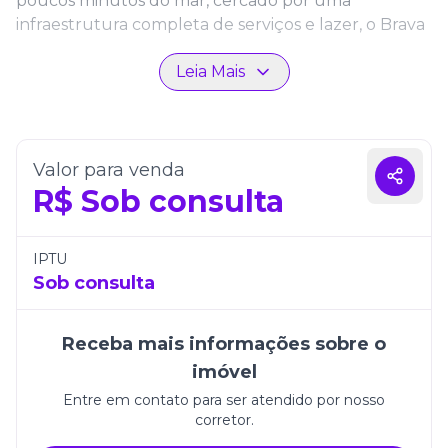
poucos minutos do mar, cercado por uma
infraestrutura completa de serviços e lazer, o Brava
Valley proporciona uma experiência única para
Leia Mais
quem deseja viver bem ou investir com segurança
em uma região em constante valorização.
Com unidades que variam entre 1 a 2 suítes e 1 a 2
vagas de garagem, os apartamentos foram
Valor para venda
planejados para oferecer funcionalidade e
R$
Sob consulta
elegância. Os ambientes são integrados e bem
distribuídos, com living aconchegante e áreas sociais
revestidas com porcelanato de alto padrão, o que
IPTU
garante beleza, durabilidade e fácil manutenção. As
Sob consulta
plantas inteligentes atendem diferentes estilos de
vida — seja para casais, investidores ou pequenas
Receba mais informações sobre o
famílias — sempre com foco em conforto e bem-
imóvel
estar.
Entre em contato para ser atendido por nosso
Mais do que um imóvel, o Brava Valley Home Club é
corretor.
um verdadeiro clube residencial. O