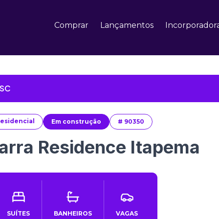
Comprar
Lançamentos
Incorporador
 SC
esidencial
Em construção
#
90350
arra Residence Itapema
SUÍTES
BANHEIROS
VAGAS