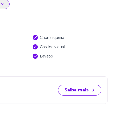
talhe do espaço;
 de lazer em família e com amigos;
 a praticidade e a convivência;
Churrasqueira
a para ar-condicionado tipo split;
Gás Individual
 mais economia e controle;
Lavabo
dia a dia.
região de fácil acesso à BR-101, próximo a comércios,
poucos minutos da praia.
deal para quem busca qualidade de vida, sofisticação
Saiba mais