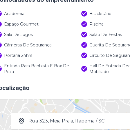
 valores estão sujeitos à alteração sem aviso prévio
Academia
Bicicletário
Espaço Gourmet
Piscina
Sala De Jogos
Salão De Festas
Câmeras De Segurança
Guarita De Seguran
Portaria 24hrs
Circuito De Segura
Entrada Para Banhista E Box De
Hall De Entrada De
Praia
Mobiliado
ocalização
Rua 323, Meia Praia, Itapema / SC