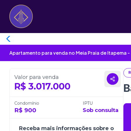
Apartamento para venda no Meia Praia de Itapema -
R
Valor para venda
R$
3.017.000
B
Condomínio
IPTU
R$
900
Sob consulta
Receba mais informações sobre o