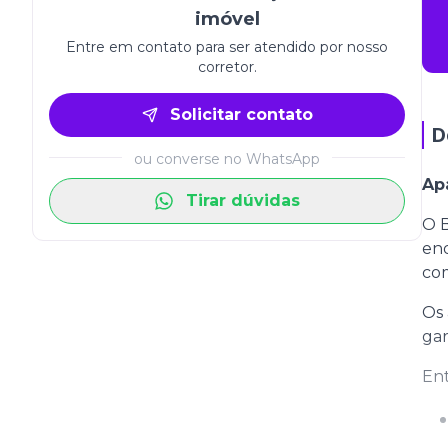
imóvel
Entre em contato para ser atendido por nosso
corretor.
Solicitar contato
D
ou converse no WhatsApp
Ap
Tirar dúvidas
O 
end
com
Os 
gar
Ent