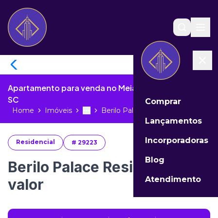
Apartamento para venda no Meia Praia de Itapema -
SC
Comprar
Home
Imóveis
Berilo Palace Residence valor...
Toggle menu
More
Lançamentos
Incorporadoras
Residencial
#
29223
Blog
Berilo Palace Residence
Atendimento
valor