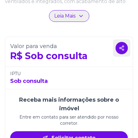
ventilados e integrados, com acabamento de alto
padrão, churrasqueira na sacada e detalhes que
Leia Mais
proporcionam praticidade e bem-estar no dia a dia.
Com duas vagas de garagem, o imóvel atende
perfeitamente às necessidades de famílias ou casais
que valorizam comodidade e segurança. O Berilo
Valor para venda
Palace Residence é uma excelente opção para
R$
Sob consulta
quem deseja morar bem ou investir em Itapema,
unindo localização, conforto e valorização.
IPTU
Sob consulta
Receba mais informações sobre o
imóvel
Entre em contato para ser atendido por nosso
corretor.
Solicitar contato