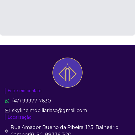
Entre em contato
(47) 99977-7630
skylineimobiliariasc@gmail.com
Localização
Rua Amador Bueno da Ribeira, 123, Balneário
Camboriú, SC, 88336-320