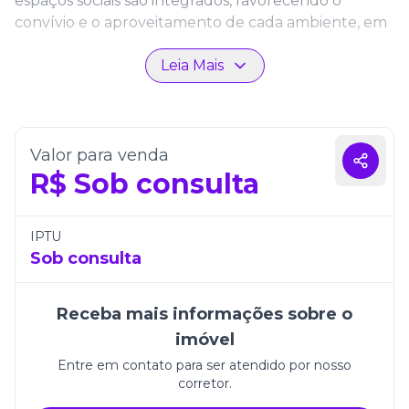
espaços sociais são integrados, favorecendo o
convívio e o aproveitamento de cada ambiente, em
um layout que valoriza o bem-estar e a praticidade
Leia Mais
no dia a dia.
Com duas vagas de garagem, a residência faz parte
de um condomínio exclusivo que prioriza a
segurança, a tranquilidade e o estilo de vida
Valor para venda
contemporâneo. O Villágio Ipê é ideal para quem
R$
Sob consulta
busca viver com conforto em uma das regiões mais
desejadas do litoral catarinense.
IPTU
Sob consulta
Receba mais informações sobre o
imóvel
Entre em contato para ser atendido por nosso
corretor.