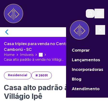
Casa triplex para venda no Centro de Balneário
Camboriú - SC
Comprar
Home
Imóveis
Toggle menu
More
Casa alto padrão à venda no Villági...
Lançamentos
Incorporadoras
Residencial
#
26091
Blog
Casa alto padrão à venda no
Atendimento
Villágio Ipê