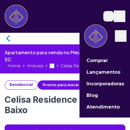
Apartamento para venda no Meia Praia de Itapema -
SC
Comprar
Home
Imóveis
Celisa Residence Andar Baixo...
Toggle menu
More
Lançamentos
Incorporadoras
Residencial
Pronto para morar
#
26262
Blog
Celisa Residence Andar
Atendimento
Baixo