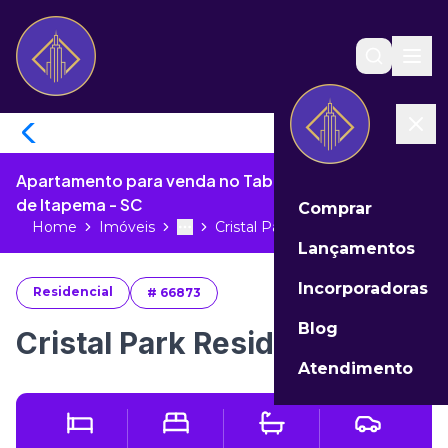
Apartamento para venda no Tabuleiro da Oliveiras
de Itapema - SC
Comprar
Home
Imóveis
Cristal Park Residence valor...
Toggle menu
More
Lançamentos
Incorporadoras
Residencial
#
66873
Blog
Cristal Park Residence valor
Atendimento