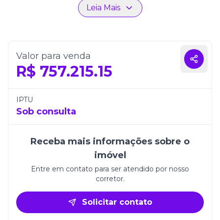
Leia Mais
ideal tanto para momentos de descanso quanto
para receber amigos e familiares com estilo e
conforto.
Além disso, o apartamento dispõe de uma vaga de
Valor para venda
garagem, garantindo comodidade e segurança.
R$
757.215.15
Inserido em um empreendimento que reflete
modernidade e sofisticação, o Cristal Park
Residence é a oportunidade perfeita para quem
IPTU
deseja viver ou investir em Itapema, uma das
Sob consulta
cidades mais valorizadas do litoral catarinense.
Receba mais informações sobre o
imóvel
Entre em contato para ser atendido por nosso
corretor.
Solicitar contato