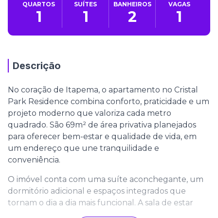
QUARTOS
SUÍTES
BANHEIROS
VAGAS
1
1
2
1
Descrição
No coração de Itapema, o apartamento no Cristal
Park Residence combina conforto, praticidade e um
projeto moderno que valoriza cada metro
quadrado. São 69m² de área privativa planejados
para oferecer bem-estar e qualidade de vida, em
um endereço que une tranquilidade e
conveniência.
O imóvel conta com uma suíte aconchegante, um
dormitório adicional e espaços integrados que
tornam o dia a dia mais funcional. A sala de estar
conectada à cozinha cria um ambiente acolhedor,