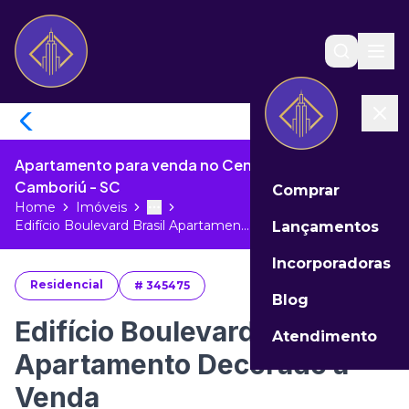
Apartamento para venda no Centro de Balneário
Camboriú - SC
Comprar
Home
Imóveis
Toggle menu
More
Edifício Boulevard Brasil Apartamen...
Lançamentos
Incorporadoras
Residencial
#
345475
Blog
Edifício Boulevard Brasil
Atendimento
Apartamento Decorado à
Venda