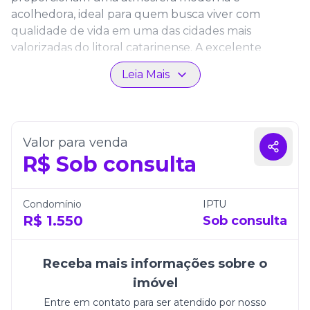
acolhedora, ideal para quem busca viver com
qualidade de vida em uma das cidades mais
valorizadas do litoral catarinense. A excelente
iluminação natural valoriza ainda mais os espaços e
Leia Mais
reforça o charme contemporâneo do imóvel.
O Edifício Boulevard Brasil se destaca pela
localização privilegiada no centro da cidade,
proporcionando fácil acesso a supermercados,
Valor para venda
restaurantes, farmácias, lojas, academias e diversos
R$
Sob consulta
serviços essenciais para o dia a dia. Além disso, o
empreendimento está a menos de 10 minutos da
Condomínio
IPTU
Praia Central, permitindo aproveitar toda a
R$
1.550
Sob consulta
infraestrutura urbana sem abrir mão da
proximidade com o mar. A localização estratégica
oferece mais mobilidade, praticidade e conveniência
Receba mais informações sobre o
para quem deseja viver próximo das principais
imóvel
atrações e facilidades de Balneário Camboriú.
Entre em contato para ser atendido por nosso