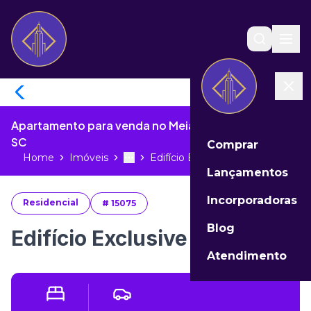
Apartamento para venda no Meia Praia de Itapema -
SC
Comprar
Home
Imóveis
Edifício Exclusive 275 preço...
Toggle menu
More
Lançamentos
Incorporadoras
Residencial
#
15075
Blog
Edifício Exclusive 275 preço
Atendimento