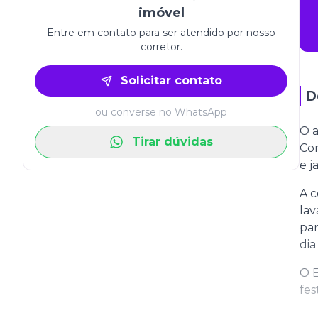
imóvel
Entre em contato para ser atendido por nosso
corretor.
Solicitar contato
D
ou converse no WhatsApp
O a
Tirar dúvidas
Com
e j
A c
lav
par
dia
O E
fes
par