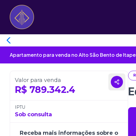
Apartamento para venda no Alto São Bento de Itap
R
Valor para venda
R$
789.342.4
E
IPTU
Sob consulta
Receba mais informações sobre o