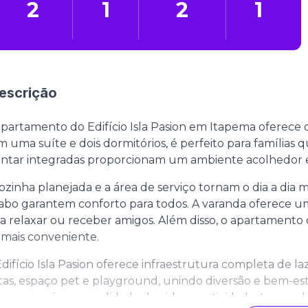
2
1
2
1
escrição
partamento do Edifício Isla Pasion em Itapema oferece c
 uma suíte e dois dormitórios, é perfeito para famílias 
antar integradas proporcionam um ambiente acolhedor e
ozinha planejada e a área de serviço tornam o dia a dia 
abo garantem conforto para todos. A varanda oferece u
a relaxar ou receber amigos. Além disso, o apartament
 mais conveniente.
difício Isla Pasion oferece infraestrutura completa de laz
tas, espaço pet e playground, unindo diversão e bem-est
a proporcionar qualidade de vida e praticidade, torna