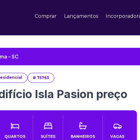
Comprar
Lançamentos
Incorporador
ema - SC
esidencial
#
75763
difício Isla Pasion preço
QUARTOS
SUÍTES
BANHEIROS
VAGAS