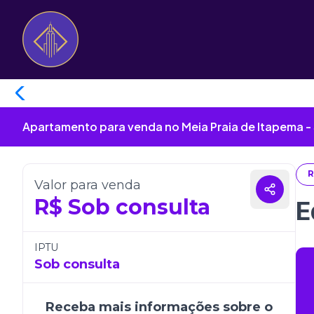
Apartamento para venda no Meia Praia de Itapema -
R
Valor para venda
R$
Sob consulta
E
IPTU
Sob consulta
Receba mais informações sobre o