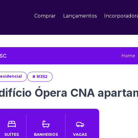
Comprar
Lançamentos
Incorporador
 SC
Home
esidencial
#
91352
difício Ópera CNA aparta
SUÍTES
BANHEIROS
VAGAS