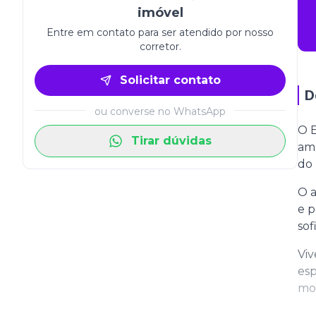
imóvel
Entre em contato para ser atendido por nosso
corretor.
Solicitar contato
D
ou converse no WhatsApp
O E
Tirar dúvidas
amp
do 
O a
e p
sof
Viv
esp
mo