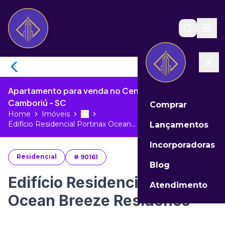
Apartamento para venda no Centro de Balneário
Camboriú - SC
Comprar
Home
Imóveis
Toggle menu
More
Edifício Residencial Portinax Ocean...
Lançamentos
Incorporadoras
Residencial
#
90161
Blog
Edifício Residencial Portinax
Atendimento
Ocean Breeze Residence