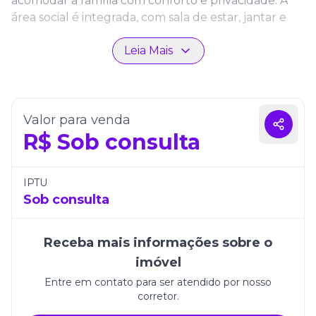
acomodar a família com conforto e privacidade. A
área social é integrada, com sala de estar, jantar e
uma sacada gourmet que convida a momentos de
Leia Mais
lazer e convivência. Os acabamentos seguem um
padrão moderno, valorizando o design e a
funcionalidade dos ambientes.
Com três vagas de garagem, o apartamento oferece
Valor para venda
comodidade no dia a dia. O Ocean Breeze
R$
Sob consulta
Residence conta ainda com uma estrutura
completa de lazer e segurança, proporcionando
qualidade de vida e bem-estar em um dos
IPTU
endereços mais cobiçados da região.
Sob consulta
Receba mais informações sobre o
Construtora:
RV Empreendimentos
imóvel
Empreendimentos:
Ocean Breeze Residence
Entre em contato para ser atendido por nosso
corretor.