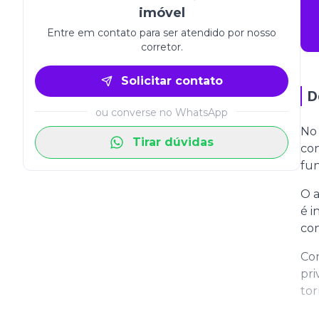
imóvel
Entre em contato para ser atendido por nosso
corretor.
Solicitar contato
D
ou converse no WhatsApp
No 
Tirar dúvidas
con
fun
O a
é i
con
Co
pri
tor