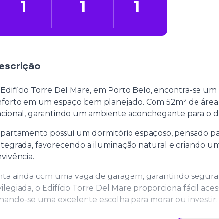
1
1
1
escrição
Edifício Torre Del Mare, em Porto Belo, encontra-se um
forto em um espaço bem planejado. Com 52m² de área pr
cional, garantindo um ambiente aconchegante para o dia
partamento possui um dormitório espaçoso, pensado para 
ntegrada, favorecendo a iluminação natural e criando u
vivência.
nta ainda com uma vaga de garagem, garantindo segura
vilegiada, o Edifício Torre Del Mare proporciona fácil aces
nando-se uma excelente escolha para morar ou investir.