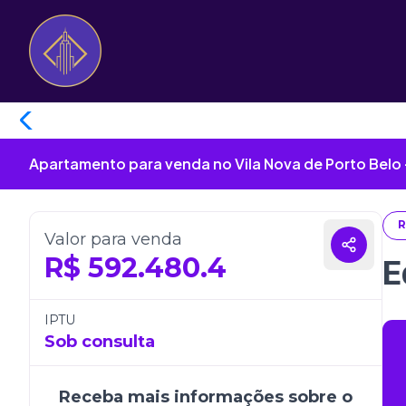
Apartamento para venda no Vila Nova de Porto Belo 
R
Valor para venda
R$
592.480.4
E
IPTU
Sob consulta
Receba mais informações sobre o