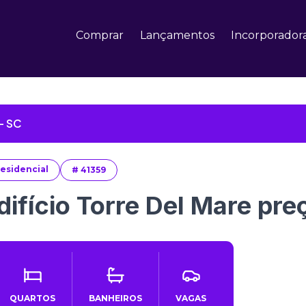
Comprar
Lançamentos
Incorporador
- SC
esidencial
#
41359
difício Torre Del Mare pre
QUARTOS
BANHEIROS
VAGAS