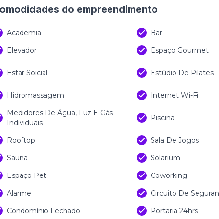
omodidades do empreendimento
Academia
Bar
Elevador
Espaço Gourmet
Estar Soicial
Estúdio De Pilates
Hidromassagem
Internet Wi-Fi
Medidores De Água, Luz E Gás
Piscina
Individuais
Rooftop
Sala De Jogos
Sauna
Solarium
Espaço Pet
Coworking
Alarme
Circuito De Segura
Condomínio Fechado
Portaria 24hrs