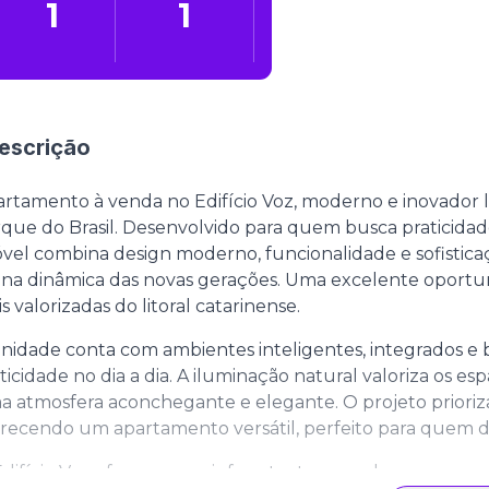
1
1
escrição
rtamento à venda no Edifício Voz, moderno e inovador lo
que do Brasil. Desenvolvido para quem busca praticidad
vel combina design moderno, funcionalidade e sofist
ina dinâmica das novas gerações. Uma excelente oportu
s valorizadas do litoral catarinense.
nidade conta com ambientes inteligentes, integrados e
ticidade no dia a dia. A iluminação natural valoriza os 
 atmosfera aconchegante e elegante. O projeto prioriz
recendo um apartamento versátil, perfeito para quem de
difício Voz oferece uma infraestrutura moderna com es