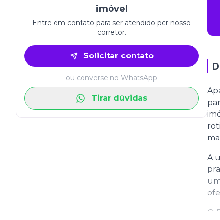
imóvel
Entre em contato para ser atendido por nosso
corretor.
Solicitar contato
D
ou converse no WhatsApp
Apa
Tirar dúvidas
par
imó
rot
mai
A u
pra
uma
ofe
O E