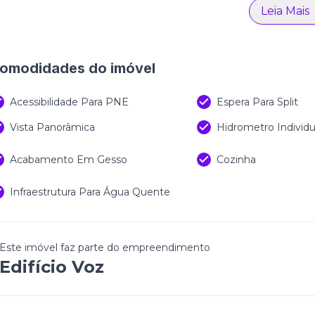
sados para proporcionar bem-estar, conexão e qualidade
Leia Mais
des, gastronomia e serviços do Vivapark Porto Belo, 
pleta, unindo mobilidade, conveniência e valorização e
omodidades do imóvel
Acessibilidade Para PNE
Espera Para Split
Vista Panorâmica
Hidrometro Individu
Acabamento Em Gesso
Cozinha
Infraestrutura Para Água Quente
Este imóvel faz parte do empreendimento
Edifício Voz