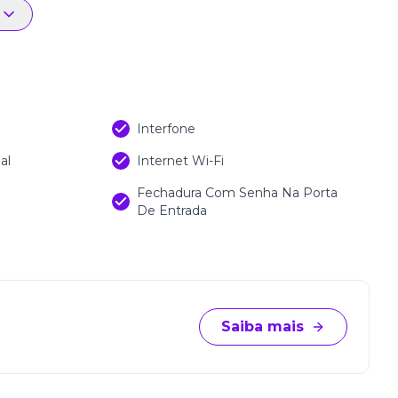
 de vida. Localizado próximo à universidade, áreas
o empreendimento entrega uma experiência urbana
m um só lugar.
Interfone
al
Internet Wi-Fi
Fechadura Com Senha Na Porta
De Entrada
Saiba mais