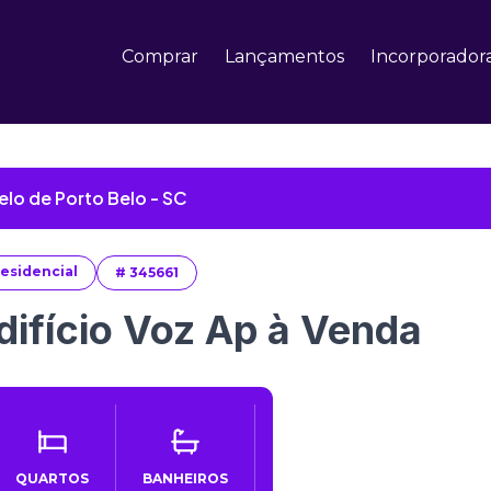
Comprar
Lançamentos
Incorporador
lo de Porto Belo - SC
esidencial
#
345661
difício Voz Ap à Venda
QUARTOS
BANHEIROS