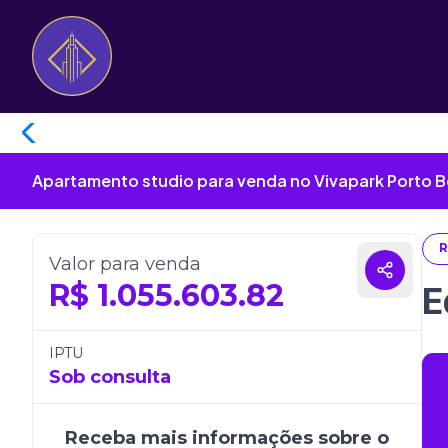
Apartamento studio para venda no Vivapark Porto Be
R
Valor para venda
R$
1.055.603.82
E
IPTU
Sob consulta
Receba mais informações sobre o