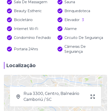
Sala De Massagem
Sauna
Beauty Estheric
Brinquedoteca
Bicicletário
Elevador
3
Internet Wi-Fi
Alarme
Condomínio Fechado
Circuito De Segurança
Câmeras De
Portaria 24hrs
Segurança
Localização
Rua 3300, Centro, Balneário
Camboriú / SC