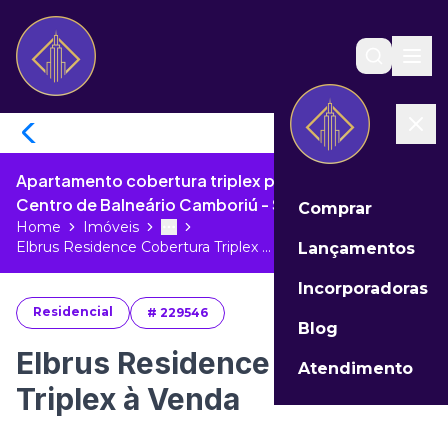
Apartamento cobertura triplex para venda no
Centro de Balneário Camboriú - SC
Comprar
Home
Imóveis
Toggle menu
More
Elbrus Residence Cobertura Triplex ...
Lançamentos
Incorporadoras
Residencial
#
229546
Blog
Elbrus Residence Cobertura
Atendimento
Triplex à Venda