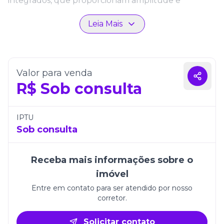
integrados, que proporcionam amplitude e
valorizam a iluminação natural. Cada espaço reflete
Leia Mais
elegância e bom gosto, criando uma atmosfera ideal
para momentos de convivência e relaxamento.
Com 3 vagas de garagem e 359m² de área total,
este imóvel oferece o equilíbrio perfeito entre
Valor para venda
conforto e exclusividade. O Gran Vittoria Residence
R$
Sob consulta
é a escolha certa para quem deseja viver com
qualidade, estilo e toda a tranquilidade que
Itapema tem a oferecer.
IPTU
Sob consulta
Receba mais informações sobre o
imóvel
Entre em contato para ser atendido por nosso
corretor.
Solicitar contato