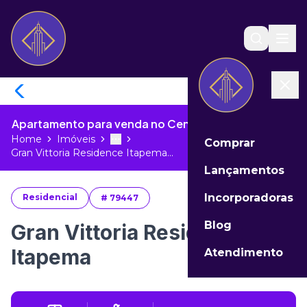
Apartamento para venda no Centro de Itapema - SC
Home
Imóveis
Comprar
Toggle menu
More
Gran Vittoria Residence Itapema...
Lançamentos
Incorporadoras
Residencial
#
79447
Blog
Gran Vittoria Residence
Itapema
Atendimento