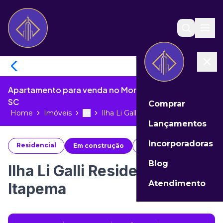
Apartamento para venda no Morretes de Itapema -
SC
Comprar
Home
Imóveis
Ilha Li Galli Residence Itapema...
Toggle menu
More
Lançamentos
Incorporadoras
Residencial
Em construção
#
72608
Blog
Ilha Li Galli Residence
Atendimento
Itapema