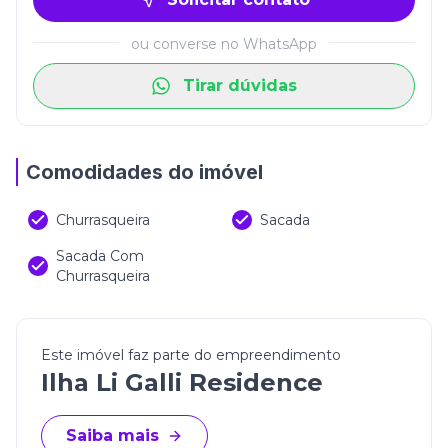
para quem valoriza qualidade, conforto e uma
localização estratégica.
ou converse no WhatsApp
Construtora:
Santana Empreendimentos
Tirar dúvidas
Empreendimento:
Ilha Li Galli Residence
(Os valores estão sujeitos à alteração sem aviso
Comodidades do imóvel
prévio)
Churrasqueira
Sacada
Sacada Com
Churrasqueira
Este imóvel faz parte do empreendimento
Ilha Li Galli Residence
Saiba mais