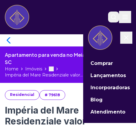
Apartamento para venda no Meia Praia de Itapema -
SC
Comprar
Home
Imóveis
Toggle menu
More
Impéria del Mare Residenziale valor...
Lançamentos
Incorporadoras
Residencial
#
79618
Blog
Impéria del Mare
Atendimento
Residenziale valor