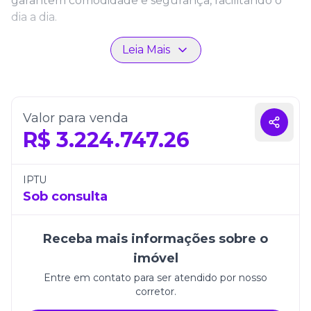
garantem comodidade e segurança, facilitando o
dia a dia.
Com 327m² de área total, o apartamento ainda
Leia Mais
proporciona espaços externos ideais para lazer e
convivência. Localizado em uma região privilegiada
de Itapema, o empreendimento oferece fácil acesso
a serviços, comércio e às praias da cidade, unindo
Valor para venda
praticidade e qualidade de vida.
R$
3.224.747.26
IPTU
Sob consulta
Receba mais informações sobre o
imóvel
Entre em contato para ser atendido por nosso
corretor.