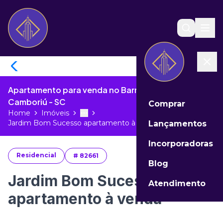
Apartamento para venda no Barra de Balneário
Camboriú - SC
Comprar
Home
Imóveis
Toggle menu
More
Jardim Bom Sucesso apartamento à ve...
Lançamentos
Incorporadoras
Residencial
#
82661
Blog
Jardim Bom Sucesso
Atendimento
apartamento à venda