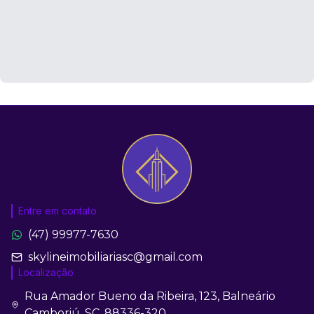
Entre em contato
(47) 99977-7630
skylineimobiliariasc@gmail.com
Localização
Rua Amador Bueno da Ribeira, 123, Balneário
Camboriú, SC, 88336-320