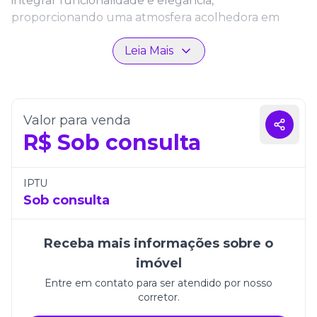
integrar funcionalidade e elegância,
proporcionando uma atmosfera acolhedora em
cada cômodo.
Leia Mais
O imóvel conta com uma vaga de garagem e está
inserido em um empreendimento que se destaca
pelo padrão de acabamento e pela localização
estratégica. Viver no Lê Monde Residence é
Valor para venda
desfrutar de qualidade de vida em Itapema, com
R$
Sob consulta
conforto e modernidade.
IPTU
Sob consulta
Receba mais informações sobre o
imóvel
Entre em contato para ser atendido por nosso
corretor.