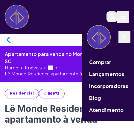
Apartamento para venda no Morretes de Itapema -
SC
Comprar
Home
Imóveis
Toggle menu
More
Lê Monde Residence apartamento à ve...
Lançamentos
Incorporadoras
Residencial
#
56973
Blog
Lê Monde Residence
Atendimento
apartamento à venda