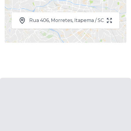
Rua 406, Morretes, Itapema / SC