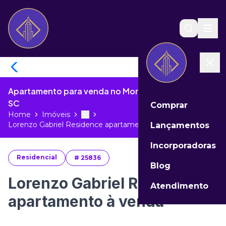
Apartamento para venda no Morretes de Itapema -
SC
Comprar
Home
Imóveis
Toggle menu
More
Lorenzo Gabriel Residence apartamen...
Lançamentos
Incorporadoras
Residencial
#
25836
Blog
Lorenzo Gabriel Residence
Atendimento
apartamento à venda