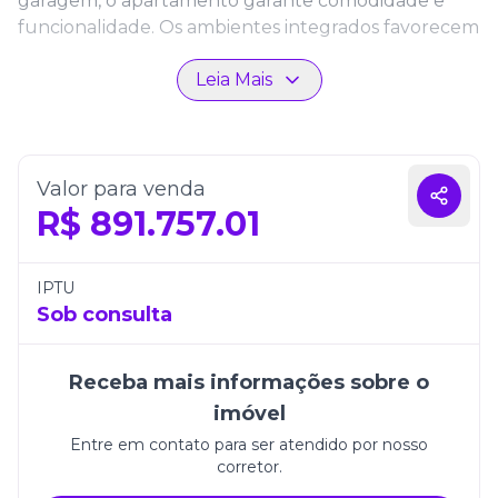
garagem, o apartamento garante comodidade e
funcionalidade. Os ambientes integrados favorecem
a convivência e a iluminação natural, criando uma
Leia Mais
atmosfera leve e acolhedora, ideal para quem busca
qualidade de vida e bem-estar.
Localizado em uma das regiões mais desejadas de
Itapema, o Lorenzo Gabriel Residence une
Valor para venda
sofisticação, excelente padrão construtivo e uma
R$
891.757.01
localização privilegiada. Um lar pensado para quem
deseja viver com conforto e aproveitar o melhor do
litoral catarinense.
IPTU
Sob consulta
Receba mais informações sobre o
imóvel
Entre em contato para ser atendido por nosso
corretor.