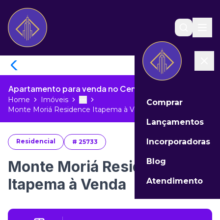
Apartamento para venda no Centro de Itapema - SC
Home
Imóveis
Comprar
Toggle menu
More
Monte Moriá Residence Itapema à Ven...
Lançamentos
Incorporadoras
Residencial
#
25733
Blog
Monte Moriá Residence
Itapema à Venda
Atendimento