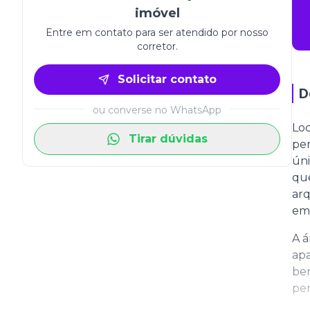
imóvel
Entre em contato para ser atendido por nosso
corretor.
Solicitar contato
D
ou converse no WhatsApp
Loc
Tirar dúvidas
per
úni
que
arq
em 
A á
apa
bem
pen
suí