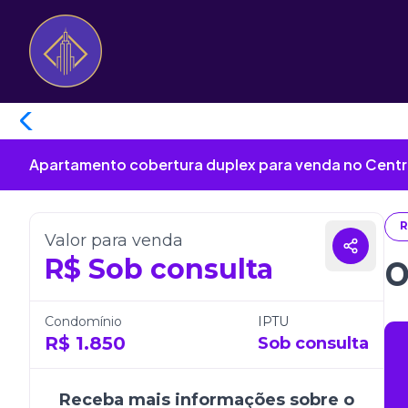
Apartamento cobertura duplex para venda no Centr
R
Valor para venda
R$
Sob consulta
O
Condomínio
IPTU
R$
1.850
Sob consulta
Receba mais informações sobre o