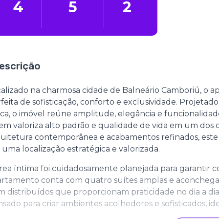
4
5
2
escrição
alizado na charmosa cidade de Balneário Camboriú, o a
feita de sofisticação, conforto e exclusividade. Projeta
ca, o imóvel reúne amplitude, elegância e funcionalida
m valoriza alto padrão e qualidade de vida em um dos de
uitetura contemporânea e acabamentos refinados, este 
uma localização estratégica e valorizada.
rea íntima foi cuidadosamente planejada para garantir co
rtamento conta com quatro suítes amplas e aconchegan
 distribuídos que proporcionam praticidade no dia a dia
sado para criar ambientes acolhedores e sofisticados, i
te master se destaca pelo espaço generoso e pela atmosf