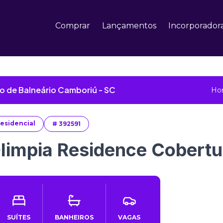
Comprar
Lançamentos
Incorporador
o de Balneário Camboriú - SC
Ho
esidencial
#
392591
limpia Residence Cobertu
SUÍTES
BANHEIROS
VAGAS