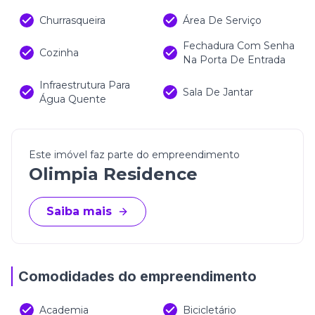
vida e excelente potencial de valorização em um
dos destinos mais valorizados do Brasil.
Churrasqueira
Área De Serviço
Fechadura Com Senha
Cozinha
Na Porta De Entrada
Infraestrutura Para
Sala De Jantar
Água Quente
Este imóvel faz parte do empreendimento
Olimpia Residence
Saiba mais
Comodidades do empreendimento
Academia
Bicicletário