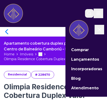
Apartamento cobertura duplex para venda no
Centro de Balneário Camboriú - SC
Comprar
Home
Imóveis
Toggle menu
More
Olimpia Residence Cobertura Duplex ...
Lançamentos
Incorporadoras
Residencial
#
228670
Blog
Olimpia Residence
Atendimento
Cobertura Duplex Valor