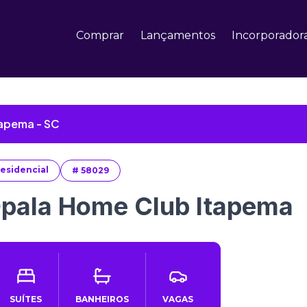
Comprar
Lançamentos
Incorporador
tapema - SC
esidencial
#
58029
pala Home Club Itapema
SUÍTES
BANHEIROS
VAGAS