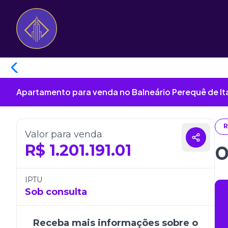
Apartamento para venda no Balneário Perequê de I
R
Valor para venda
R$
1.201.191.01
O
IPTU
Sob consulta
Receba mais informações sobre o