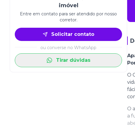
imóvel
Entre em contato para ser atendido por nosso
corretor.
Solicitar contato
D
ou converse no WhatsApp
Ap
Tirar dúvidas
Po
O 
vid
fác
con
O a
a f
abe