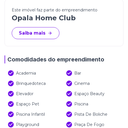
Construtora:
Sampaio Empreendimentos
Este imóvel faz parte do empreendimento
Empreendimento:
Opala Home Club
Opala Home Club
(Os valores estão sujeitos à alteração sem aviso
prévio)
Saiba mais
Comodidades do empreendimento
Academia
Bar
Brinquedoteca
Cinema
Elevador
Espaço Beauty
Espaço Pet
Piscina
Piscina Infantil
Pista De Boliche
Playground
Praça De Fogo