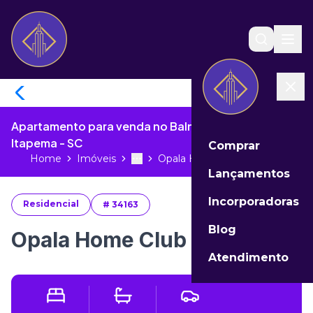
Apartamento para venda no Balneário Perequê de
Itapema - SC
Comprar
Home
Imóveis
Opala Home Club Preço...
Toggle menu
More
Lançamentos
Incorporadoras
Residencial
#
34163
Blog
Opala Home Club Preço
Atendimento