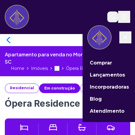
Apartamento para venda no Morretes de Itapema -
SC
Comprar
Home
Imóveis
Ópera Residence Itapema...
Toggle menu
More
Lançamentos
Incorporadoras
Residencial
Em construção
#
88441
Blog
Ópera Residence Itapema
Atendimento