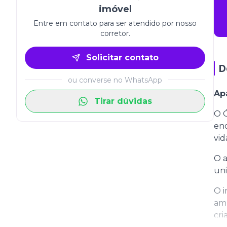
imóvel
Entre em contato para ser atendido por nosso
corretor.
Solicitar contato
D
ou converse no WhatsApp
Ap
Tirar dúvidas
O 
end
vid
O a
un
O i
amb
cri