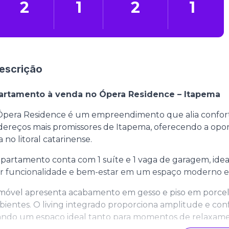
2
1
2
1
escrição
artamento à venda no Ópera Residence – Itapema
Ópera Residence é um empreendimento que alia confort
ereços mais promissores de Itapema, oferecendo a opo
a no litoral catarinense.
partamento conta com 1 suíte e 1 vaga de garagem, ideal 
ir funcionalidade e bem-estar em um espaço moderno 
móvel apresenta acabamento em gesso e piso em porcela
ientes. O living integrado proporciona amplitude e confo
ando um espaço ideal tanto para momentos de relaxame