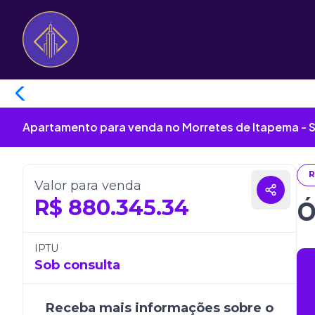
Apartamento para venda no Morretes de Itapema - 
R
Valor para venda
R$
880.345.34
Ó
IPTU
Sob consulta
Receba mais informações sobre o