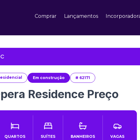
Comprar
Lançamentos
Incorporador
SC
esidencial
Em construção
#
62171
pera Residence Preço
QUARTOS
SUÍTES
BANHEIROS
VAGAS