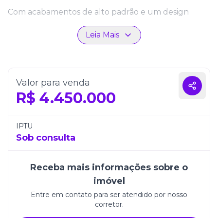
Com acabamentos de alto padrão e um design
contemporâneo, o apartamento conta com
Leia Mais
ambientes amplos e bem integrados, onde a
iluminação natural se destaca. A sala social, unida à
cozinha funcional, cria um espaço perfeito para
convivência e descontração. Além disso, as três
vagas de garagem garantem comodidade e
Valor para venda
segurança para moradores e visitantes.
R$
4.450.000
Localizado em uma região privilegiada de Balneário
Camboriú, o Palácio Elizabeth oferece fácil acesso a
IPTU
comércios, restaurantes e áreas de lazer da cidade.
Sob consulta
O apartamento é ideal para quem deseja viver com
praticidade, qualidade de vida e elegância em um
Receba mais informações sobre o
dos destinos mais encantadores do litoral brasileiro.
imóvel
Entre em contato para ser atendido por nosso
corretor.