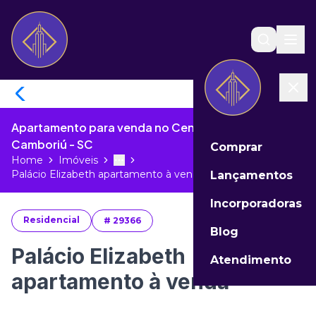
Apartamento para venda no Centro de Balneário
Camboriú - SC
Comprar
Home
Imóveis
Toggle menu
More
Palácio Elizabeth apartamento à ven...
Lançamentos
Incorporadoras
Residencial
#
29366
Blog
Palácio Elizabeth
Atendimento
apartamento à venda