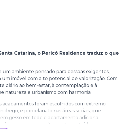
nta Catarina, o Pericó Residence traduz o que
e um ambiente pensado para pessoas exigentes,
um imóvel com alto potencial de valorização. Com
vite diário ao bem-estar, à contemplação e à
une natureza e urbanismo com harmonia.
 Os acabamentos foram escolhidos com extremo
onchego, e porcelanato nas áreas sociais, que
em gesso em todo o apartamento adiciona
ás e espera para split garante praticidade e