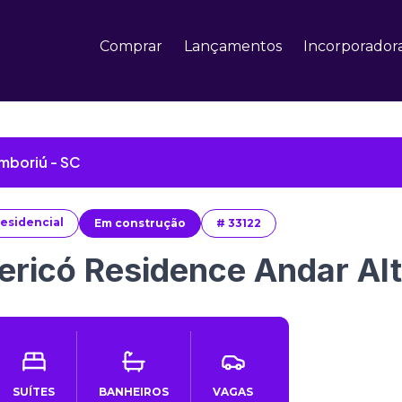
Comprar
Lançamentos
Incorporador
mboriú - SC
esidencial
Em construção
#
33122
ericó Residence Andar Al
SUÍTES
BANHEIROS
VAGAS