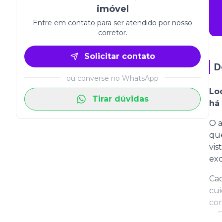
imóvel
Entre em contato para ser atendido por nosso
corretor.
Solicitar contato
D
ou converse no WhatsApp
Lo
Tirar dúvidas
há
O a
que
vis
exc
Cad
cui
co
sof