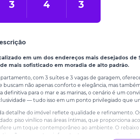
3
4
3
escrição
calizado em um dos endereços mais desejados de Sa
 de mais sofisticado em moradia de alto padrão.
partamento, com 3 suítes e 3 vagas de garagem, oferec
 buscam não apenas conforto e elegância, mas também 
ta definitiva para o mar e as marinas, o cenário é um con
lusividade — tudo isso em um ponto privilegiado que 
a detalhe do imóvel reflete qualidade e refinamento.
dado: piso vinílico nas áreas íntimas, que proporciona ac
nfere um toque contemporâneo ao ambiente. O rebaixo 
isticação, enquanto a infraestrutura com aquecimento a g