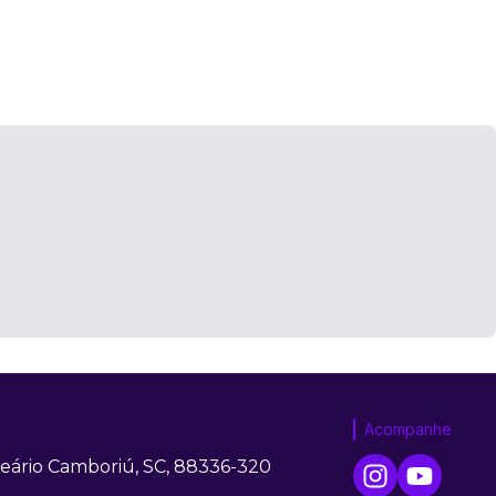
Acompanhe
neário Camboriú, SC, 88336-320