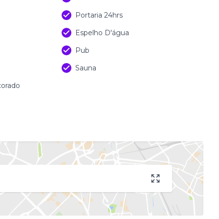
Portaria 24hrs
Espelho D'água
Pub
Sauna
corado