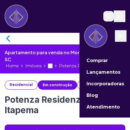
Apartamento para venda no Morretes de Itapema -
SC
Comprar
Home
Imóveis
Potenza Residenziale Itapema...
Toggle menu
More
Lançamentos
Incorporadoras
Residencial
Em construção
#
39807
Blog
Potenza Residenziale
Atendimento
Itapema