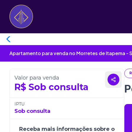
Apartamento para venda no Morretes de Itapema - 
R
Valor para venda
R$
Sob consulta
P
IPTU
Sob consulta
Receba mais informações sobre o