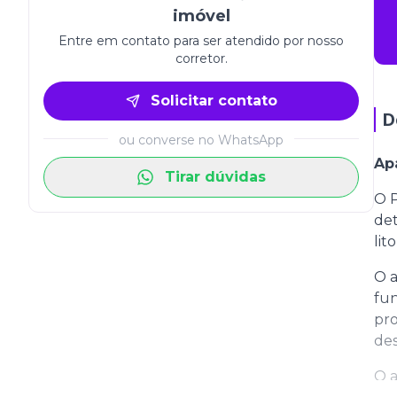
imóvel
Entre em contato para ser atendido por nosso
corretor.
Solicitar contato
D
ou converse no WhatsApp
Ap
Tirar dúvidas
O P
det
lit
O a
fun
pro
des
O a