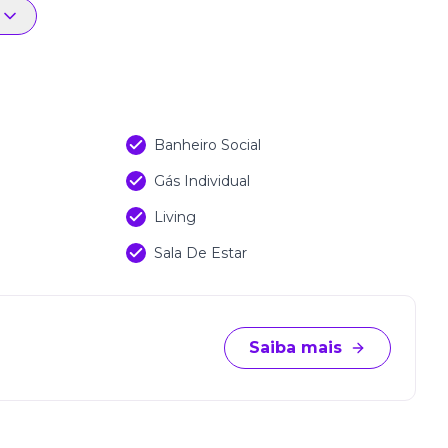
rutura completa para ar-condicionado, assegurando
a com cozinha funcional, sala de estar acolhedora,
 e gás, que trazem mais autonomia e controle de
gurança e praticidade, com interfone, hidrômetro
de e eficiência.
Banheiro Social
 Residenziale está próximo a comércios, escolas,
Gás Individual
as da cidade, garantindo mobilidade e conveniência no
Living
Sala De Estar
 Potenza Residenziale é a escolha perfeita para
ação imobiliária em um só lugar.
s Ltda
Saiba mais
)