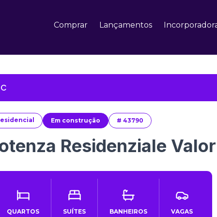
Comprar
Lançamentos
Incorporador
SC
esidencial
Em construção
#
43790
otenza Residenziale Valor
QUARTOS
SUÍTES
BANHEIROS
VAGAS