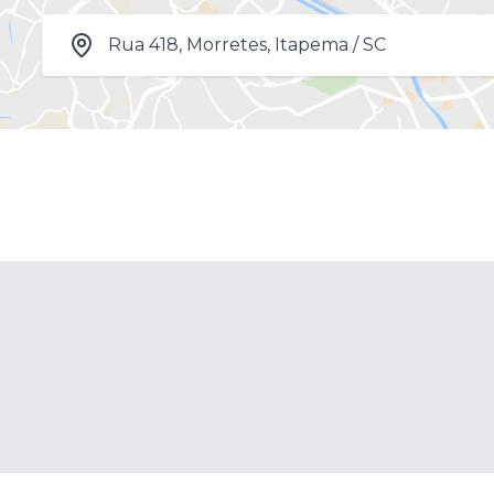
Rua 418, Morretes, Itapema / SC