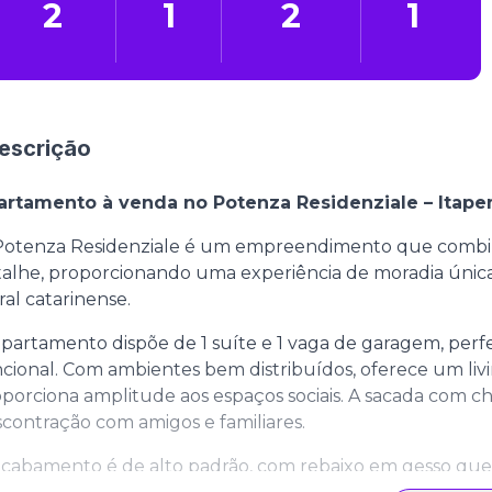
2
1
2
1
escrição
artamento à venda no Potenza Residenziale – Itap
otenza Residenziale é um empreendimento que combina
alhe, proporcionando uma experiência de moradia única
oral catarinense.
partamento dispõe de 1 suíte e 1 vaga de garagem, per
cional. Com ambientes bem distribuídos, oferece um livi
porciona amplitude aos espaços sociais. A sacada com c
contração com amigos e familiares.
cabamento é de alto padrão, com rebaixo em gesso que 