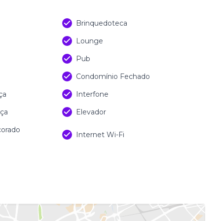
Brinquedoteca
Lounge
Pub
Condomínio Fechado
ça
Interfone
nça
Elevador
corado
Internet Wi-Fi