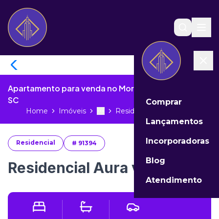
Apartamento para venda no Morretes de Itapema -
SC
Comprar
Home
Imóveis
Residencial Aura valor...
Toggle menu
More
Lançamentos
Incorporadoras
Residencial
#
91394
Blog
Residencial Aura valor
Atendimento