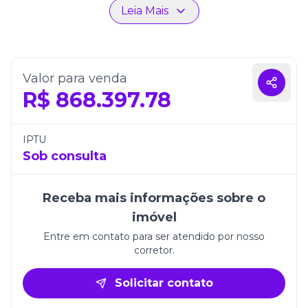
Leia Mais
experiência residencial completa.
A unidade conta com 1 vaga de garagem e está
inserida em um empreendimento que une
qualidade construtiva, localização estratégica e
Valor para venda
valorização constante. Uma oportunidade ideal
R$
868.397.78
para morar com tranquilidade ou investir com
segurança em Itapema.
IPTU
Sob consulta
Receba mais informações sobre o
imóvel
Entre em contato para ser atendido por nosso
corretor.
Solicitar contato