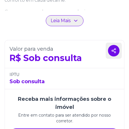
conforto em cada detalhe.
Com uma vaga de garagem exclusiva, o
apartamento garante segurança e conveniência. O
Leia Mais
Residencial Ruffino, com elevador e localização
privilegiada, oferece qualidade de vida e sofisticação
em Itapema.
Valor para venda
R$
Sob consulta
IPTU
Sob consulta
Receba mais informações sobre o
imóvel
Entre em contato para ser atendido por nosso
corretor.