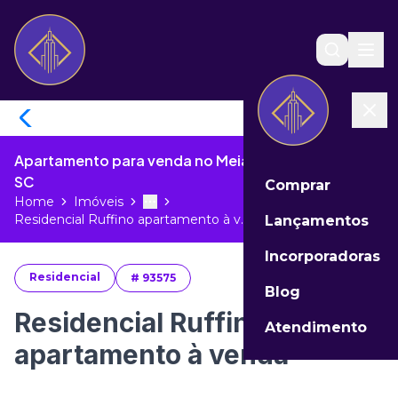
Apartamento para venda no Meia Praia de Itapema -
SC
Comprar
Home
Imóveis
Toggle menu
More
Residencial Ruffino apartamento à v...
Lançamentos
Incorporadoras
Residencial
#
93575
Blog
Residencial Ruffino
Atendimento
apartamento à venda