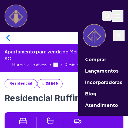
Apartamento para venda no Meia Praia de Itapema -
SC
Comprar
Home
Imóveis
Residencial Ruffino valor...
Toggle menu
More
Lançamentos
Incorporadoras
Residencial
#
38869
Blog
Residencial Ruffino valor
Atendimento