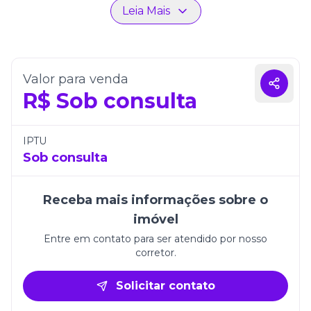
Residencial Ruffino, com elevador e localização
Leia Mais
privilegiada, une modernidade e sofisticação em
Itapema.
Valor para venda
R$
Sob consulta
IPTU
Sob consulta
Receba mais informações sobre o
imóvel
Entre em contato para ser atendido por nosso
corretor.
Solicitar contato