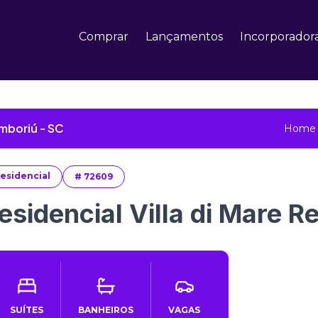
Comprar
Lançamentos
Incorporador
mboriú - SC
Home
esidencial
#
72609
esidencial Villa di Mare R
SUÍTES
BANHEIROS
VAGAS