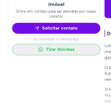
imóvel
Entre em contato para ser atendido por nosso
corretor.
Solicitar contato
D
ou converse no WhatsApp
Loc
Tirar dúvidas
met
gen
O a
A p
ven
Alé
Mar
res