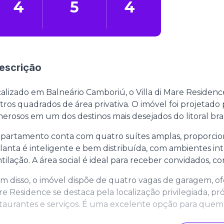
4
5
4
escrição
alizado em Balneário Camboriú, o Villa di Mare Reside
ros quadrados de área privativa. O imóvel foi projetado
erosos em um dos destinos mais desejados do litoral brasi
partamento conta com quatro suítes amplas, proporcion
lanta é inteligente e bem distribuída, com ambientes i
tilação. A área social é ideal para receber convidados,
m disso, o imóvel dispõe de quatro vagas de garagem, ofer
e Residence se destaca pela localização privilegiada, pró
taurantes e serviços. É uma excelente opção para quem 