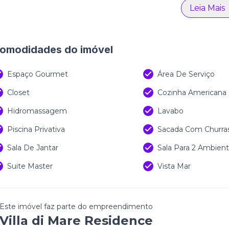
Leia Mais
strutora:
RV Empreendimentos
preendimentos:
Villa di Mare Residence
omodidades do imóvel
Espaço Gourmet
Área De Serviço
Closet
Cozinha Americana
Hidromassagem
Lavabo
Piscina Privativa
Sacada Com Churras
Sala De Jantar
Sala Para 2 Ambien
Suite Master
Vista Mar
Este imóvel faz parte do empreendimento
Villa di Mare Residence