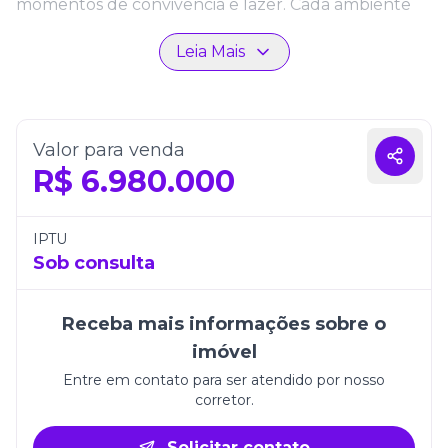
momentos de convivência e lazer. Cada ambiente
foi projetado para oferecer praticidade sem abrir
Leia Mais
mão do requinte.
Além disso, conta com três vagas de garagem,
agregando comodidade ao dia a dia. Localizado em
uma das regiões mais valorizadas de Itapema, o
Valor para venda
Residencial Villa Maiorca se destaca como a escolha
R$
6.980.000
perfeita para quem busca qualidade de vida e
exclusividade em um só lugar.
IPTU
Sob consulta
Receba mais informações sobre o
imóvel
Entre em contato para ser atendido por nosso
corretor.
Solicitar contato