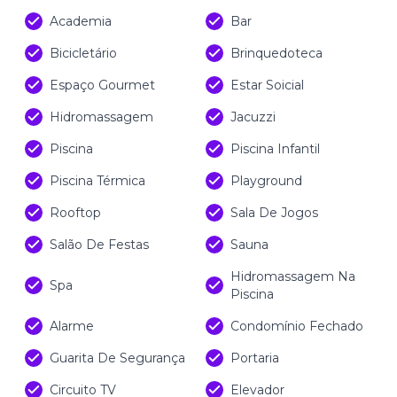
Academia
Bar
Bicicletário
Brinquedoteca
Espaço Gourmet
Estar Soicial
Hidromassagem
Jacuzzi
Piscina
Piscina Infantil
Piscina Térmica
Playground
Rooftop
Sala De Jogos
Salão De Festas
Sauna
Hidromassagem Na
Spa
Piscina
Alarme
Condomínio Fechado
Guarita De Segurança
Portaria
Circuito TV
Elevador