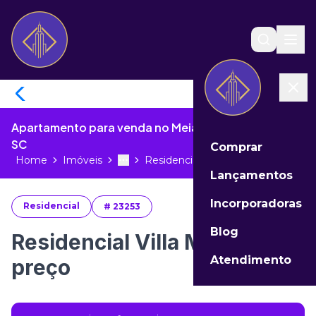
Apartamento para venda no Meia Praia de Itapema -
SC
Comprar
Home
Imóveis
Residencial Villa Maiorca preço...
Toggle menu
More
Lançamentos
Incorporadoras
Residencial
#
23253
Blog
Residencial Villa Maiorca
Atendimento
preço