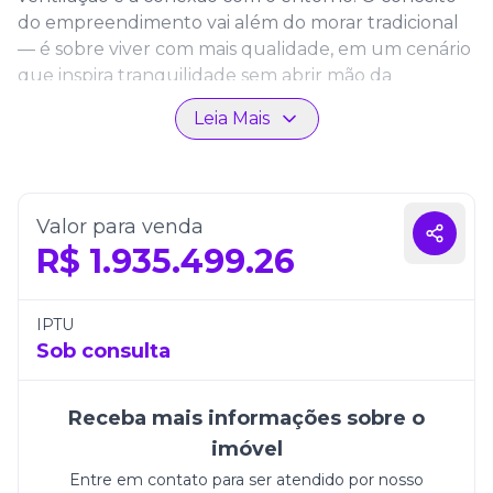
do empreendimento vai além do morar tradicional
— é sobre viver com mais qualidade, em um cenário
que inspira tranquilidade sem abrir mão da
sofisticação.
Leia Mais
Localizado na privilegiada Praia Brava, ao lado de
Balneário Camboriú, o imóvel está em um dos
endereços mais imponentes e valorizados do litoral
catarinense. A região é conhecida por unir o melhor
Valor para venda
de dois mundos: a beleza natural de praias
R$
1.935.499.26
paradisíacas com uma infraestrutura urbana
completa, repleta de serviços, gastronomia e
IPTU
opções de lazer para todos os estilos. Essa
Sob consulta
combinação única transforma a Praia Brava em um
verdadeiro ponto de encontro entre o mar e a
cidade — e, consequentemente, em uma excelente
Receba mais informações sobre o
oportunidade de valorização imobiliária.
imóvel
O empreendimento se destaca ainda por sua área
Entre em contato para ser atendido por nosso