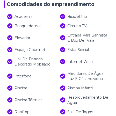
Comodidades do empreendimento
Academia
Bicicletário
Brinquedoteca
Circuito TV
Entrada Para Banhista
Elevador
E Box De Praia
Espaço Gourmet
Estar Soicial
Hall De Entrada
Internet Wi-Fi
Decorado Mobiliado
Medidores De Água,
Interfone
Luz E Gás Individuais
Piscina
Piscina Infantil
Reaproveitamento De
Piscina Térmica
Água
Rooftop
Sala De Jogos