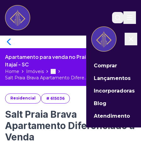
Apartamento para venda no Praia Brava de Itajaí de
Itajaí - SC
Comprar
Home
Imóveis
Toggle menu
More
Salt Praia Brava Apartamento Difere...
Lançamentos
Incorporadoras
Residencial
#
615036
Blog
Salt Praia Brava
Atendimento
Apartamento Diferenciado à
Venda