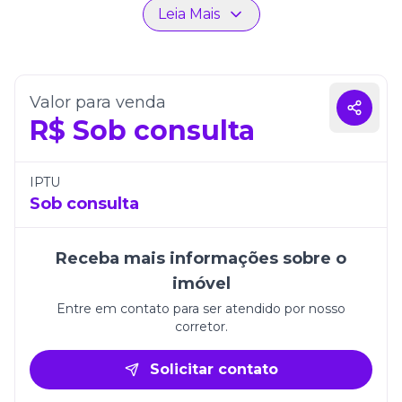
praticidade e segurança no dia a dia. Localizado em
Leia Mais
uma região valorizada de Itapema, o Sirius
Residence oferece qualidade de vida e
exclusividade em cada detalhe.
Valor para venda
R$
Sob consulta
IPTU
Sob consulta
Receba mais informações sobre o
imóvel
Entre em contato para ser atendido por nosso
corretor.
Solicitar contato