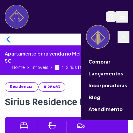
Apartamento para venda no Meia Praia de Itapema -
SC
Comprar
Home
Imóveis
Sirius Residence Itapema...
Toggle menu
More
Lançamentos
Incorporadoras
Residencial
#
28483
Blog
Sirius Residence Itapema
Atendimento