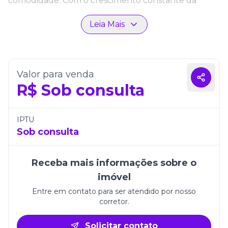
comodidade. Com o crescimento constante da
região, o Space Soul também se destaca como uma
Leia Mais
excelente oportunidade de investimento, unindo
valorização e bem-estar.
As unidades do Space Soul foram cuidadosamente
planejadas para atender diferentes perfis de
Valor para venda
moradores, com opções de 2 a 4 suítes e 2 a 3 vagas
R$
Sob consulta
de garagem. Os ambientes são amplos, iluminados e
integrados, promovendo funcionalidade e fluidez
entre os espaços. As salas de estar e jantar
IPTU
conectadas criam um clima acolhedor e ideal para
Sob consulta
momentos de convivência, enquanto a cozinha e a
área de serviço reforçam a praticidade no cotidiano.
Receba mais informações sobre o
O lavabo para visitas e a fechadura com senha na
imóvel
porta de entrada são diferenciais que combinam
segurança e conforto, complementados por um
Entre em contato para ser atendido por nosso
corretor.
sistema de interfone que reforça a tranquilidade
dos moradores.
Solicitar contato