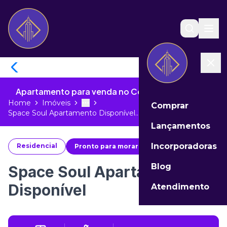
Apartamento para venda no Centro de Itajaí - SC
Home
Imóveis
Comprar
Toggle menu
More
Space Soul Apartamento Disponível...
Lançamentos
Incorporadoras
Residencial
Pronto para morar
#
47233
Blog
Space Soul Apartamento
Disponível
Atendimento