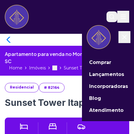
Apartamento para venda no Morretes de Itapema -
SC
Comprar
Home
Imóveis
Sunset Tower Itapema valor...
Toggle menu
More
Lançamentos
Incorporadoras
Residencial
#
82164
Blog
Sunset Tower Itapema valor
Atendimento