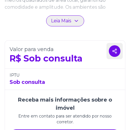
metros quadrados de área total, garantindo
comodidade e amplitude. Os ambientes são
modernos, bem ventilados e iluminados, perfeitos
Leia Mais
para quem valoriza qualidade de vida em um
imóvel planejado com atenção aos detalhes.
Localizado em uma região estratégica da cidade, o
empreendimento oferece estrutura completa, com
Valor para venda
áreas comuns que elevam a experiência de morar
R$
Sob consulta
bem. O The Spot One Residence reúne sofisticação,
localização privilegiada e uma proposta de vida
urbana com estilo e tranquilidade.
IPTU
Sob consulta
Receba mais informações sobre o
imóvel
Entre em contato para ser atendido por nosso
corretor.