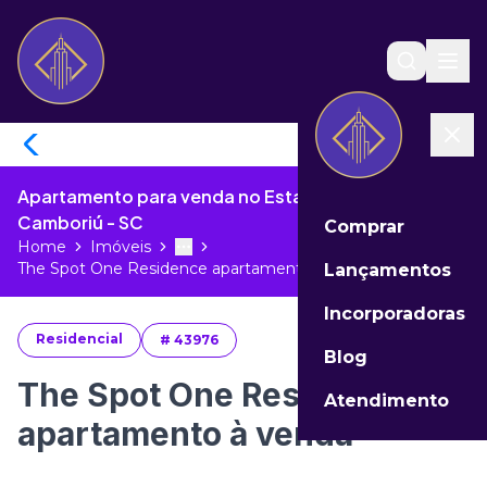
Apartamento para venda no Estados de Balneário
Camboriú - SC
Comprar
Home
Imóveis
Toggle menu
More
The Spot One Residence apartamento ...
Lançamentos
Incorporadoras
Residencial
#
43976
Blog
The Spot One Residence
Atendimento
apartamento à venda