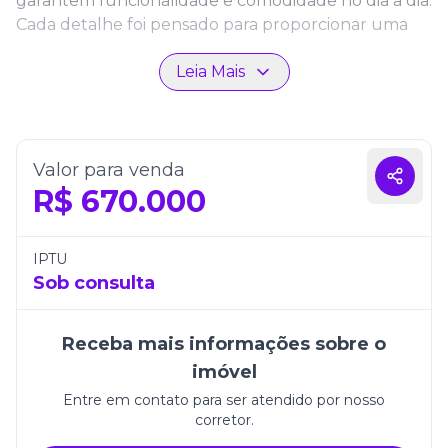
garantem funcionalidade e comodidade no dia a dia.
Cada detalhe foi pensado para proporcionar uma
experiência única de moradia.
Leia Mais
Além disso, o apartamento conta com uma vaga de
garagem e está inserido em uma região valorizada
do litoral catarinense. É a escolha perfeita para
quem busca morar bem ou investir em um imóvel
Valor para venda
promissor.
R$
670.000
IPTU
Sob consulta
Receba mais informações sobre o
imóvel
Entre em contato para ser atendido por nosso
corretor.