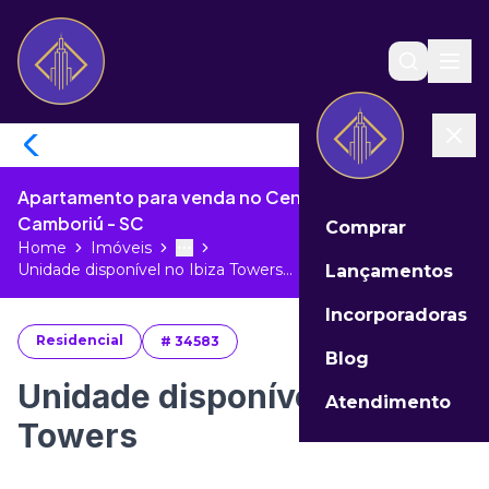
Apartamento para venda no Centro de Balneário
Camboriú - SC
Comprar
Home
Imóveis
Toggle menu
More
Unidade disponível no Ibiza Towers...
Lançamentos
Incorporadoras
Residencial
#
34583
Blog
Unidade disponível no Ibiza
Atendimento
Towers