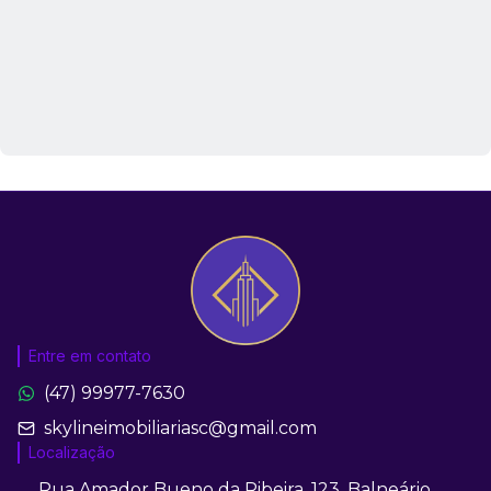
Entre em contato
(47) 99977-7630
skylineimobiliariasc@gmail.com
Localização
Rua Amador Bueno da Ribeira, 123, Balneário