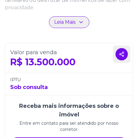
familiares ou desfrutar de momentos de lazer com
privacidade.
Além das 4 vagas de garagem, o apartamento
Leia Mais
oferece acabamentos de alto padrão, ambientes
integrados e uma vista que valoriza cada espaço,
tornando a experiência de morar no Ibiza Towers
única e inesquecível.
Valor para venda
R$
13.500.000
IPTU
Sob consulta
Receba mais informações sobre o
imóvel
Entre em contato para ser atendido por nosso
corretor.