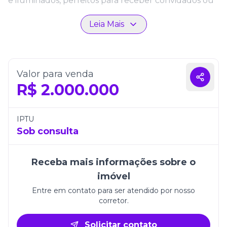
e iluminados, perfeitos para receber convidados ou
relaxar após um dia cheio. A planta inteligente
Leia Mais
valoriza a circulação e permite que cada detalhe
seja adaptado ao estilo de vida dos moradores.
O apartamento ainda oferece 2 vagas de garagem,
trazendo praticidade e segurança ao cotidiano.
Valor para venda
Localizado em um empreendimento moderno e
R$
2.000.000
diferenciado, o Space Soul se destaca pela
excelente infraestrutura e por proporcionar uma
vivência completa em uma das regiões mais
IPTU
valorizadas de Itajaí.
Sob consulta
Receba mais informações sobre o
imóvel
Entre em contato para ser atendido por nosso
corretor.
Solicitar contato