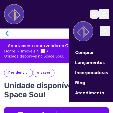
Apartamento para venda no Centro de Itajaí - SC
Home
Imóveis
Comprar
Toggle menu
More
Unidade disponível no Space Soul...
Lançamentos
Incorporadoras
Residencial
#
76576
Blog
Unidade disponível no
Space Soul
Atendimento