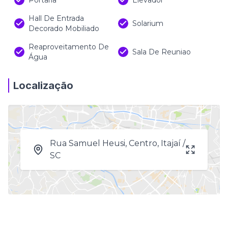
Portaria
Elevador
Hall De Entrada
Solarium
Decorado Mobiliado
Reaproveitamento De
Sala De Reuniao
Água
Localização
Rua Samuel Heusi, Centro, Itajaí /
SC