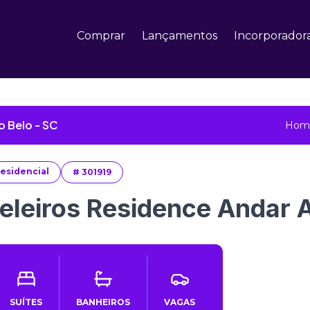
Comprar
Lançamentos
Incorporador
 Belo - SC
Hom
esidencial
#
301919
eleiros Residence Andar 
SUÍTES
BANHEIROS
VAGAS