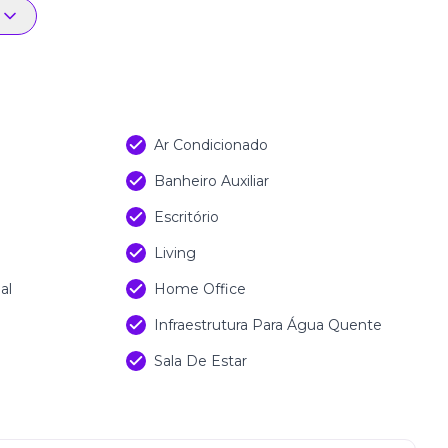
s exclusivos voltados ao bem-estar e
oftops panorâmicos conectados por passarelas de
tório com vista privilegiada da cidade. Cercado por
eligente, o empreendimento oferece uma experiência
no Vivapark Porto Belo.
Ar Condicionado
Banheiro Auxiliar
Escritório
Living
al
Home Office
Infraestrutura Para Água Quente
Sala De Estar