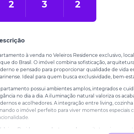
2
3
2
escrição
rtamento à venda no Veleiros Residence exclusivo, local
que do Brasil. O imóvel combina sofisticação, arquite
erno e pensado para proporcionar qualidade de vida em
arinense. Ideal para quem busca exclusividade, bem-es
partamento possui ambientes amplos, integrados e cuid
gância no dia a dia. A iluminação natural valoriza os ac
ernos e acolhedores. A integração entre living, cozinha
nando o imóvel perfeito para viver momentos especiais c
cionalidade.
eleiros Residence se destaca pela arquitetura imponent