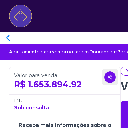
Apartamento para venda no Jardim Dourado de Porto
R
Valor para venda
R$
1.653.894.92
V
IPTU
Sob consulta
Receba mais informações sobre o