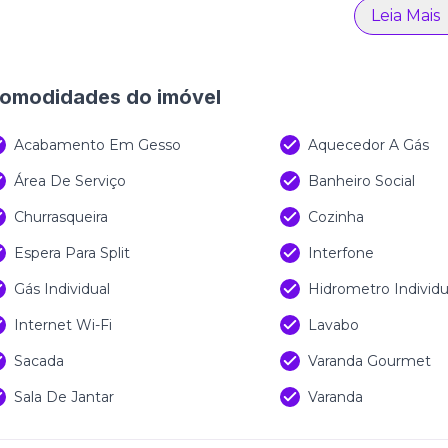
3.600m² distribuídos em cinco pavimentos e 27 ambiente
Leia Mais
retenimento. Entre os grandes diferenciais estão os ro
ro suspensas a mais de 80 metros de altura e um observa
as verdes, gastronomia, universidade e mobilidade int
omodidades do imóvel
ca de viver com conforto, modernidade e exclusividade 
Acabamento Em Gesso
Aquecedor A Gás
Área De Serviço
Banheiro Social
Churrasqueira
Cozinha
Espera Para Split
Interfone
Gás Individual
Hidrometro Individu
Internet Wi-Fi
Lavabo
Sacada
Varanda Gourmet
Sala De Jantar
Varanda