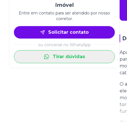
imóvel
Entre em contato para ser atendido por nosso
corretor.
Solicitar contato
D
ou converse no WhatsApp
Apa
Tirar dúvidas
par
mod
cat
O a
ele
mod
tor
fun
O V