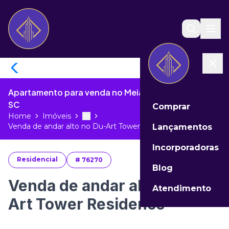
Apartamento para venda no Meia Praia de Itapema -
SC
Comprar
Home
Imóveis
Toggle menu
More
Venda de andar alto no Du-Art Tower...
Lançamentos
Incorporadoras
Residencial
#
76270
Blog
Venda de andar alto no Du-
Atendimento
Art Tower Residence