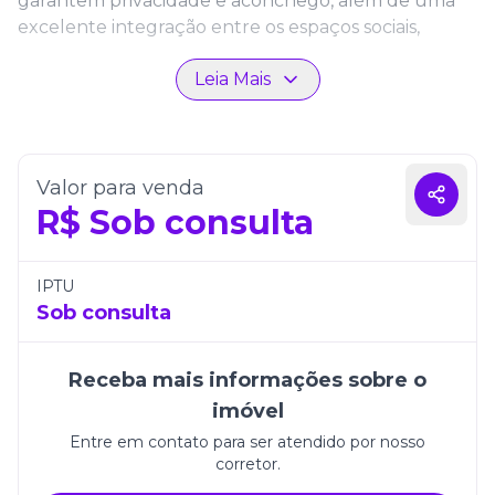
garantem privacidade e aconchego, além de uma
excelente integração entre os espaços sociais,
perfeitos para reunir família e amigos. Os
Leia Mais
acabamentos de alto padrão e a arquitetura
contemporânea tornam cada detalhe ainda mais
especial.
Com três vagas de garagem, o imóvel une
Valor para venda
comodidade e segurança em um endereço
R$
Sob consulta
privilegiado. Viver no Du-Art Tower Residence é
desfrutar de qualidade de vida em uma das cidades
mais valorizadas do litoral catarinense.
IPTU
Sob consulta
Receba mais informações sobre o
imóvel
Entre em contato para ser atendido por nosso
corretor.